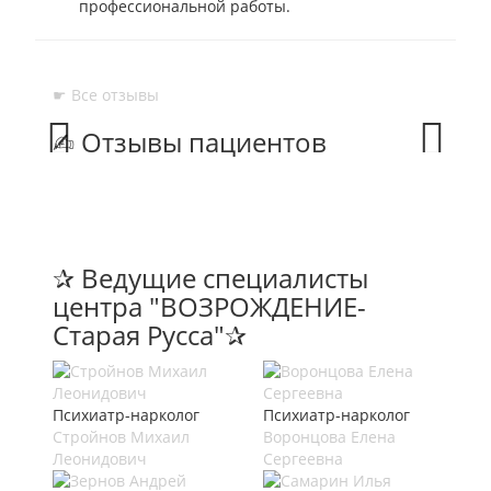
профессиональной работы.
☛ Все отзывы
✍︎ Отзывы пациентов
Prev
Next
✰ Ведущие специалисты
центра "ВОЗРОЖДЕНИЕ-
Старая Русса"✰
Психиатр-нарколог
Психиатр-нарколог
Стройнов Михаил
Воронцова Елена
Леонидович
Сергеевна