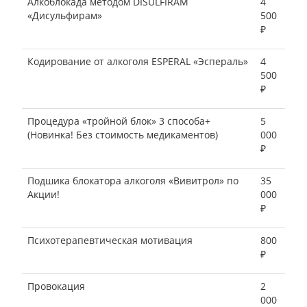
Алкоблокада методом DISULFIRAM
4
«Дисульфирам»
500
₽
Кодирование от алкоголя ESPERAL «Эспераль»
4
500
₽
Процедура «тройной блок» 3 способа+
5
(Новинка! Без стоимость медикаментов)
000
₽
Подшика блокатора алкоголя «Вивитрол» по
35
Акции!
000
₽
Психотерапевтическая мотивация
800
₽
Провокация
2
000