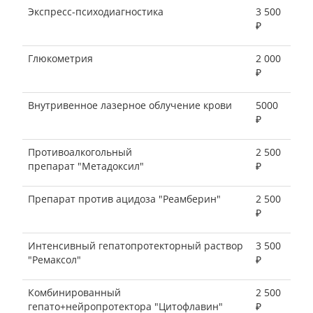
Экспресс-психодиагностика
3 500
₽
Глюкометрия
2 000
₽
Внутривенное лазерное облучение крови
5000
₽
Противоалкогольный
2 500
препарат "Метадоксил"
₽
Препарат против ацидоза "Реамберин"
2 500
₽
Интенсивный гепатопротекторный раствор
3 500
"Ремаксол"
₽
Комбинированный
2 500
гепато+нейропротектора "Цитофлавин"
₽