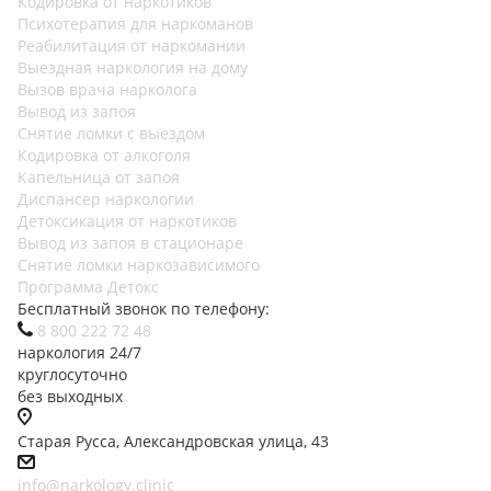
Кодировка от наркотиков
Психотерапия для наркоманов
Реабилитация от наркомании
Выездная наркология на дому
Вызов врача нарколога
Вывод из запоя
Снятие ломки с выездом
Кодировка от алкоголя
Капельница от запоя
Диспансер наркологии
Детоксикация от наркотиков
Вывод из запоя в стационаре
Снятие ломки наркозависимого
Программа Детокс
Бесплатный звонок по телефону:
8 800 222 72 48
наркология 24/7
круглосуточно
без выходных
Старая Русса, Александровская улица, 43
info@narkology.clinic