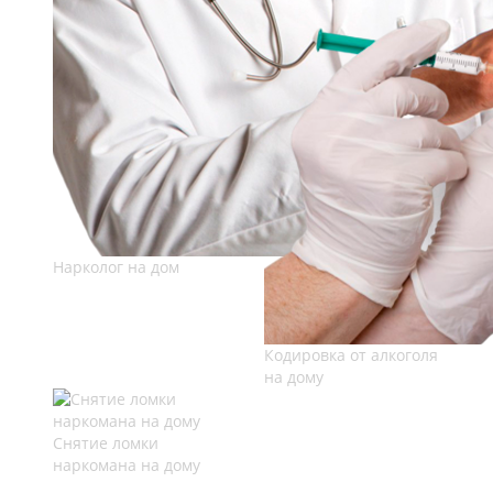
Нарколог на дом
Кодировка от алкоголя
на дому
Снятие ломки
наркомана на дому