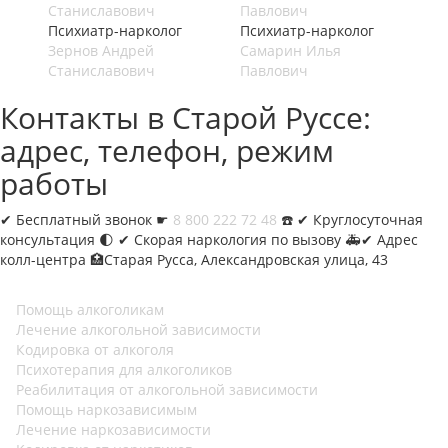
Психиатр-нарколог
Психиатр-нарколог
Зернов Андрей
Самарин Илья
Станиславович
Павлович
Контакты в Старой Руссе:
адрес, телефон, режим
работы
✔︎
Бесплатный звонок ☛
8 800 222 72 48
☎️ ✔︎ Круглосуточная
консультация 🌓 ✔︎ Скорая наркология по вызову 🚑✔︎ Адрес
колл-центра 🏥Старая Русса, Александровская улица, 43
Помощь алкоголикам
Лечение алкогольной зависимости
Кодировка от алкоголя
Психотерапия для алкоголиков
Реабилитация от алкогольной зависимости
Помощь наркозависимым
Лечение наркозависимости