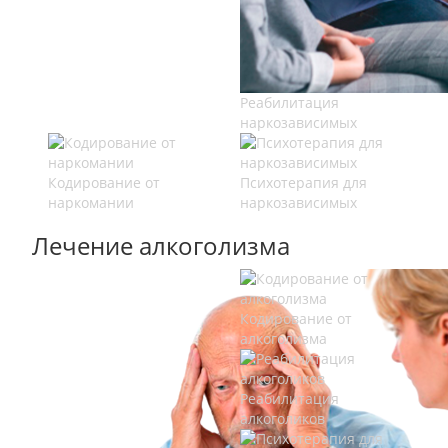
Реабилитация
наркозависимых
Кодирование от
Психотерапия для
наркомании
наркозависимых
Лечение алкоголизма
Кодирование от
алкоголизма
Реабилитация
алкоголиков