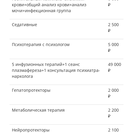
крови+общий анализ крови+анализ
₽
мочи+инфекционная группа
Седативные
2 500
₽
Психотерапия с психологом
5 000
₽
5 инфузионных терапий+1 сеанс
49 000
плазмафереза+1 консультация психиатра-
₽
нарколога
Гепатопротекторы
2 000
₽
Метаболическая терапия
2 200
₽
Нейропротекторы
2 100