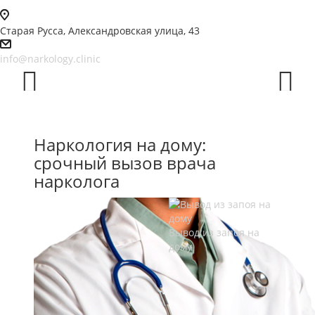
Старая Русса, Александровская улица, 43
info@narkology.clinic
Prev
Next
Наркология на дому:
срочный вызов врача
нарколога
Вывод из запоя на
дому