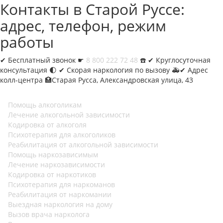
Контакты в Старой Руссе:
адрес, телефон, режим
работы
✔︎
Бесплатный звонок ☛
8 800 222 72 48
☎️ ✔︎ Круглосуточная
консультация 🌓 ✔︎ Скорая наркология по вызову 🚑✔︎ Адрес
колл-центра 🏥Старая Русса, Александровская улица, 43
Помощь алкоголикам
Лечение алкогольной зависимости
Кодировка от алкоголя
Психотерапия для алкоголиков
Реабилитация от алкогольной зависимости
Помощь наркозависимым
Лечение наркозависимости
Кодировка от наркотиков
Психотерапия для наркоманов
Реабилитация от наркомании
Выездная наркология на дому
Вызов врача нарколога