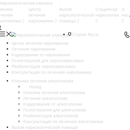
линика
Центр
Вызов
Стационар
О
ечения
лечения
наркологической
наркологии
нас
лкоголизма
наркомании
помощи
Старая Русса
Центр лечения наркомании
Лечение наркомании
Кодирование от наркомании
Психотерапия для наркозависимых
Реабилитация наркозависимых
Консультация по лечению наркомании
Клиника лечения алкоголизма
Назад
Клиника лечения алкоголизма
Лечение алкоголизма
Кодирование от алкоголизма
Психотерапия для алкоголиков
Реабилитация алкоголиков
Консультация по лечению алкоголизма
Вызов наркологической помощи