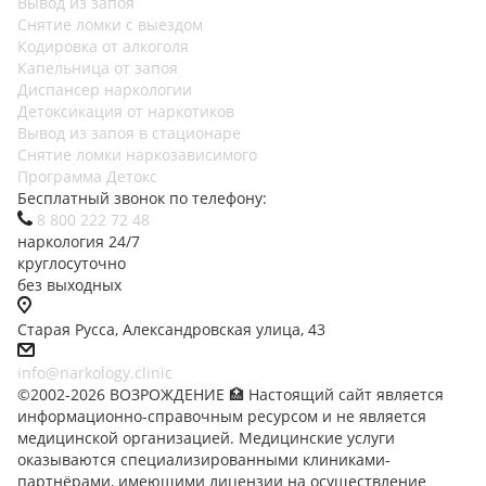
Вывод из запоя
Снятие ломки с выездом
Кодировка от алкоголя
Капельница от запоя
Диспансер наркологии
Детоксикация от наркотиков
Вывод из запоя в стационаре
Снятие ломки наркозависимого
Программа Детокс
Бесплатный звонок по телефону:
8 800 222 72 48
наркология 24/7
круглосуточно
без выходных
Старая Русса, Александровская улица, 43
info@narkology.clinic
©2002-2026 ВОЗРОЖДЕНИЕ 🏥 Настоящий сайт является
информационно-справочным ресурсом и не является
медицинской организацией. Медицинские услуги
оказываются специализированными клиниками-
партнёрами, имеющими лицензии на осуществление