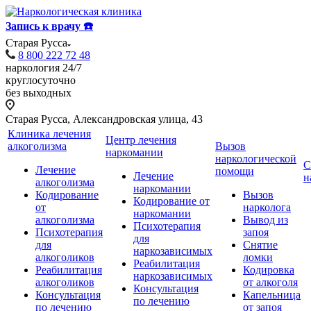
Запись к врачу ☎️
Старая Русса
8 800 222 72 48
наркология 24/7
круглосуточно
без выходных
Старая Русса, Александровская улица, 43
Клиника лечения
Центр лечения
алкоголизма
Вызов
наркомании
наркологической
С
Лечение
помощи
Лечение
н
алкоголизма
наркомании
Кодирование
Вызов
Кодирование от
от
нарколога
наркомании
алкоголизма
Вывод из
Психотерапия
Психотерапия
запоя
для
для
Снятие
наркозависимых
алкоголиков
ломки
Реабилитация
Реабилитация
Кодировка
наркозависимых
алкоголиков
от алкоголя
Консультация
Консультация
Капельница
по лечению
по лечению
от запоя