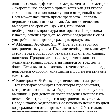
один из самых эффективных медикаментозных методов.
Лекарственное средство применяется как для уколов,
так и вшивается под лопатку или в ягодичный отдел.
Врач может назначить прием препарата Эспераль
периодическими инъекциями. Активное вещество
выводится за срок от 1 до 5 лет, при новой
необходимости, процедура повторяется. Подготовка
к началу лечения требует 3-5 суток воздерживаться от
употребления спиртосодержащих продуктов.
✔︎ Algominal, Acvilong, SIT ☛ Препараты вводятся
внутривенным уколом. Пьянице необходимо минимум 3
суток перед процедурой отказываться от алкогольных
напитков. Продолжительность действия данных
медикаментозных средств начинается от трех лет и
более. Если выпить алкоголь в течение этого периода,
неизбежны судороги, конвульсии и другие негативные
симптомы.
✔︎ Вивитрол ☛ Действующее вещество – налтрексон.
Этот препарат блокирует рецепторы удовольствия,
которые ответственны за эйфорию, возникающую от
выпивки. Срок действия после введения четыре пять
недель. Вивитрол вводится внутривенным уколом.
Перед началом кодирования обязательно несколько дней
воздерживаться от спиртных напитков. Обязательно