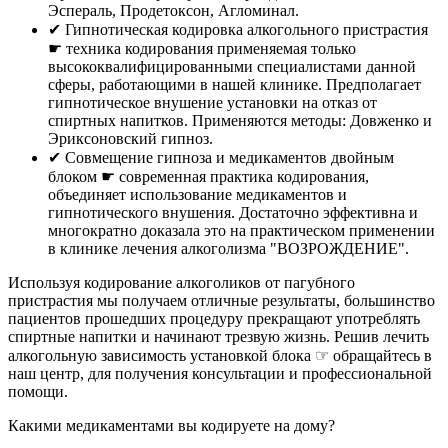
Эспераль, Продетоксон, Агломинал.
✔︎ Гипнотическая кодировка алкогольного пристрастия
☛ техника кодирования применяемая только
высококвалифицированными специалистами данной
сферы, работающими в нашей клинике. Предполагает
гипнотическое внушение установки на отказ от
спиртных напитков. Применяются методы: Довженко и
Эриксоновский гипноз.
✔︎ Совмещение гипноза и медикаментов двойным
блоком ☛ современная практика кодирования,
объединяет использование медикаментов и
гипнотического внушения. Достаточно эффективна и
многократно доказала это на практическом применении
в клинике лечения алкоголизма "ВОЗРОЖДЕНИЕ".
Используя кодирование алкоголиков от пагубного
пристрастия мы получаем отличные результаты, большинство
пациентов прошедших процедуру прекращают употреблять
спиртные напитки и начинают трезвую жизнь. Решив лечить
алкогольную зависимость установкой блока ☞ обращайтесь в
наш центр, для получения консультации и профессиональной
помощи.
Какими медикаментами вы кодируете на дому?