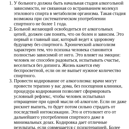
У больного должна быть начальная стадия алкогольной
зависимости, не связанная со встраиванием молекул
этилового спирта в метаболизм организма. Такая стадия
возможна при систематическом употреблении
спиртного не более 1 года.
Больной желающий освободиться от алкогольных
цепей, должен сам понять, что он болен и зависим. Это
первый и главный шаг, который ведет к здоровому
будущему без спиртного. Хронический алкоголизм
характерен тем, что психика человека становится
полностью зависимой от него. Это влияет на эмоции:
человек не способен радоваться, испытывать счастье,
веселиться без допинга. Жизнь кажется ему
беспросветной, если он не выпьет нужное количество
спиртного.
Провести кодирование от алкоголизма: врачи могут
провести терапию у вас дома, без посещения клиники,
процедура кодирования позволяет сформировать
условный рефлекс, чтобы человек испытывал
отвращение при одной мысли об алкоголе. Если он даже
рискнет выпить, то будет потом сильно страдать от
последствий интоксикации. Это и оттолкнет его от
дальнейшего употребления спиртного даже в
минимальных дозах. Кодировка дает отличные
результаты, если совмещается с психотерапией. Более