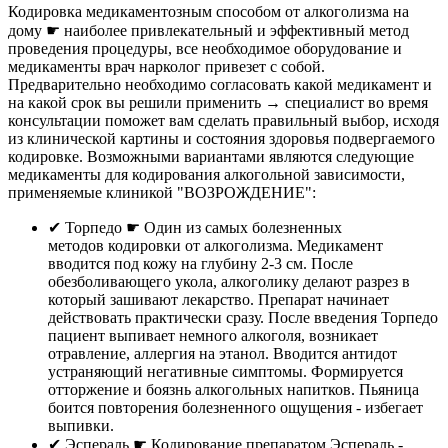
Кодировка медикаментозным способом от алкоголизма на
дому ☛ наиболее привлекательный и эффективный метод
проведения процедуры, все необходимое оборудование и
медикаменты врач нарколог привезет с собой.
Предварительно необходимо согласовать какой медикамент и
на какой срок вы решили применить → специалист во время
консультации поможет вам сделать правильный выбор, исходя
из клинической картины и состояния здоровья подвергаемого
кодировке. Возможными вариантами являются следующие
медикаменты для кодирования алкогольной зависимости,
применяемые клиникой "ВОЗРОЖДЕНИЕ":
✔︎ Торпедо ☛ Один из самых болезненных
методов кодировки от алкоголизма. Медикамент
вводится под кожу на глубину 2-3 см. После
обезболивающего укола, алкоголику делают разрез в
который зашивают лекарство. Препарат начинает
действовать практически сразу. После введения Торпедо
пациент выпивает немного алкоголя, возникает
отравление, аллергия на этанол. Вводится антидот
устраняющий негативные симптомы. Формируется
отторжение и боязнь алкогольных напитков. Пьяница
боится повторения болезненного ощущения - избегает
выпивки.
✔︎ Эспераль ☛ Кодирование препаратом Эспераль -