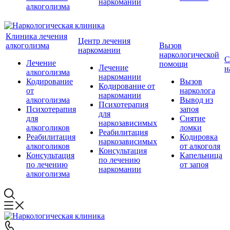
наркомании
алкоголизма
Клиника лечения
Центр лечения
алкоголизма
Вызов
наркомании
наркологической
С
Лечение
помощи
Лечение
н
алкоголизма
наркомании
Кодирование
Вызов
Кодирование от
от
нарколога
наркомании
алкоголизма
Вывод из
Психотерапия
Психотерапия
запоя
для
для
Снятие
наркозависимых
алкоголиков
ломки
Реабилитация
Реабилитация
Кодировка
наркозависимых
алкоголиков
от алкоголя
Консультация
Консультация
Капельница
по лечению
по лечению
от запоя
наркомании
алкоголизма